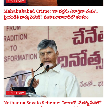
BIG STORY
Mahabubabad Crime: ‘నా భర్తను ఎలాగైనా చంపు’..
ప్రియుడికి భార్య మెసేజ్? మహబూబాబాద్‌లో కలకలం
BIG STORY
Nethanna Sevalo Scheme: చీరాలలో ‘నేతన్న సేవలో’