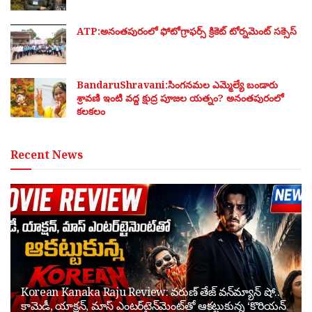
ATP:అనంతపురంలో ఫోటోగ్రాఫర్స్ క్రికెట్ టోర్నమెంట్ సక్సెస్
BandaruShravani:సింగనమల ఎమ్మెల్యే బండారు
శ్రావణి ఇంటి వద్ద క్షుద్ర పూజల యత్నం? అనంతపురంలో
కలకలం
Recent News
Korean Kanaka Raju Review: వరుణ్ తేజ్ వన్‌మ్యాన్ షో..
కామెడీ, యాక్షన్, మాస్ ఎంటర్‌టైన్‌మెంట్‌తో ఆకట్టుకున్న ‘కొరియన్