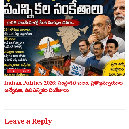
BIG STORY
Indian Politics 2026: సంస్థాగత బలం, ప్రత్యామ్నాయాల
అన్వేషణ, ఉపఎన్నికల సంకేతాలు
Leave a Reply