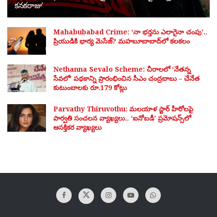
కనకరాజు’
Mahabubabad Crime: ‘నా భర్తను ఎలాగైనా చంపు’..
ప్రియుడికి భార్య మెసేజ్? మహబూబాబాద్‌లో కలకలం
Nethanna Sevalo Scheme: చీరాలలో ‘నేతన్న
సేవలో’ పథకాన్ని ప్రారంభించిన సీఎం చంద్రబాబు – చేనేత
కుటుంబాలకు రూ.179 కోట్లు
Parvathy Thiruvothu: మలయాళ స్టార్ హీరోలపై
పార్వతి సంచలన వ్యాఖ్యలు.. ‘ఐనోబడీ’ ప్రమోషన్స్‌లో
ఆసక్తికర వ్యాఖ్యలు