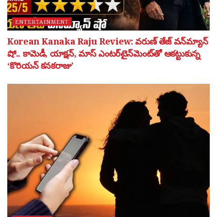
ENTERTAINMENT
Korean Kanaka Raju Review: వరుణ్ తేజ్ వన్‌మ్యాన్
షో.. కామెడీ, యాక్షన్, మాస్ ఎంటర్‌టైన్‌మెంట్‌తో ఆకట్టుకున్న
‘కొరియన్ కనకరాజు’