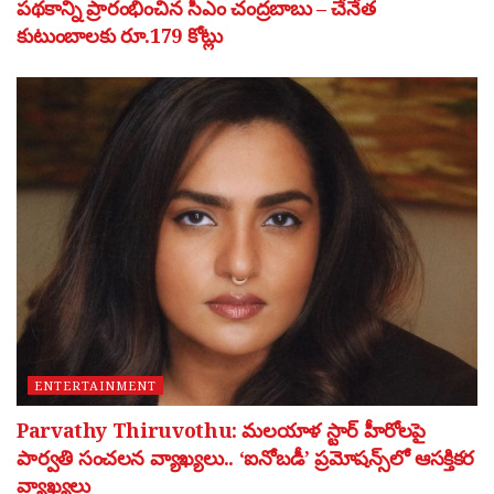
పథకాన్ని ప్రారంభించిన సీఎం చంద్రబాబు – చేనేత
కుటుంబాలకు రూ.179 కోట్లు
ENTERTAINMENT
Parvathy Thiruvothu: మలయాళ స్టార్ హీరోలపై
పార్వతి సంచలన వ్యాఖ్యలు.. ‘ఐనోబడీ’ ప్రమోషన్స్‌లో ఆసక్తికర
వ్యాఖ్యలు