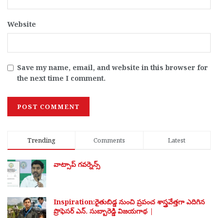
Website
Save my name, email, and website in this browser for
the next time I comment.
Trending
Comments
Latest
వాట్సాప్ గవర్నెన్స్
Inspiration:రైతుబిడ్డ నుంచి ప్రపంచ శాస్త్రవేత్తగా ఎదిగిన
ప్రొఫెసర్ ఎన్. సుబ్బారెడ్డి విజయగాథ |