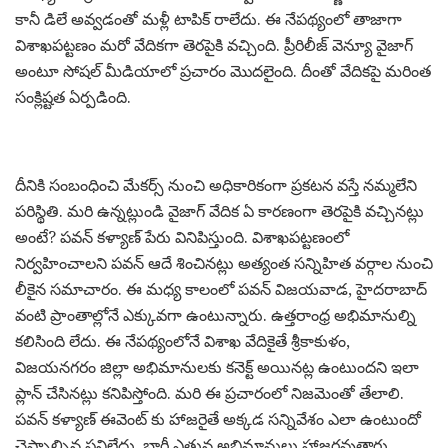
కానీ డిలే అవ్వ‌డంతో మ‌ళ్లీ టాపిక్ రాలేదు. ఈ నేప‌థ్యంలో తాజాగా
విశాఖ‌ప‌ట్ట‌ణం మ‌రో వేదిక‌గా తెర‌పైకి వ‌చ్చింది. ప్రీరిలీజ్ వెన్యూ వైజాగ్
అంటూ సోష‌ల్ మీడియాలో ప్ర‌చారం మొద‌లైంది. దీంతో వేదిక‌పై మ‌రింత
సంక్లిష్ట‌త ఏర్ప‌డింది.
దీనికి సంబంధించి మేక‌ర్స్ నుంచి అధికారికంగా ప్ర‌క‌ట‌న వ‌స్తే న‌మ్మ‌లేని
ప‌రిస్థితి. మ‌రి ఉన్న‌ట్లుండి వైజాగ్ వేదిక‌ ఏ కార‌ణంగా తెర‌పైకి వ‌చ్చిన‌ట్లు
అంటే? ప‌వ‌న్ క‌ళ్యాణ్ పేరు వినిపిస్తుంది. విశాఖ‌ప‌ట్ట‌ణంలో
నిర్వ‌హించాల‌ని ప‌వ‌న్ ఆదే శించిన‌ట్లు అత్యంత స‌న్నిహిత వ‌ర్గాల నుంచి
లీకైన స‌మాచారం. ఈ మ‌ధ్య కాలంలో ప‌వ‌న్ విజ‌య‌వాడ‌, హైద‌రాబాద్
వంటి ప్రాంతాల్లోనే ఎక్కువ‌గా ఉంటున్నారు. ఉత్త‌రాంధ్ర అభిమానుల్ని
క‌లిసింది లేదు. ఈ నేప‌థ్యంలోనే విశాఖ వేదికైతే శ్రీకాకుళం,
విజ‌య‌న‌గ‌రం జిల్లా అభిమానుల‌కు క‌నెక్ట్ అయిన‌ట్ల ఉంటుంద‌ని ఇలా
ప్లాన్ చేసిన‌ట్లు క‌నిపిస్తోంది. మ‌రి ఈ ప్ర‌చారంలో నిజ‌మెంతో తేలాలి.
ప‌వ‌న్ క‌ళ్యాణ్ ఈవెంట్ కు హాజ‌రైతే అక్క‌డ స‌న్నివేశం ఎలా ఉంటుందో
చెప్పాల్సిన ప‌నిలేదు. భారీ ఎత్తున అభిమానులు హాజ‌ర‌వుతారు.