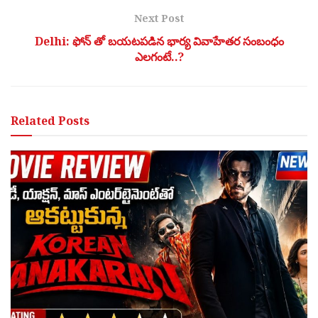
Next Post
Delhi: ఫోన్ తో బయటపడిన భార్య వివాహేతర సంబంధం
ఎలగంటే..?
Related
Posts