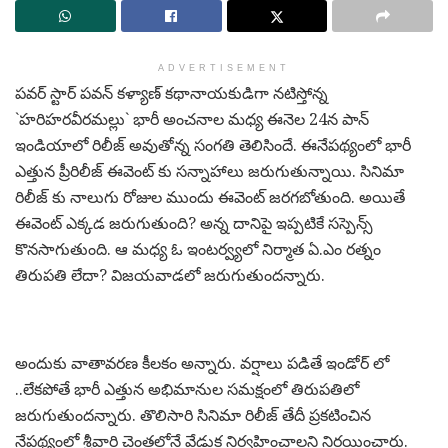
ADVERTISEMENT
ప‌వ‌ర్ స్టార్ ప‌వ‌న్ క‌ళ్యాణ్ క‌థానాయ‌కుడిగా న‌టిస్తోన్న
`హ‌రిహ‌ర‌వీర‌మ‌ల్లు` భారీ అంచ‌నాల మ‌ధ్య ఈనెల 24న పాన్
ఇండియాలో రిలీజ్ అవుతోన్న సంగ‌తి తెలిసిందే. ఈనేప‌థ్యంలో భారీ
ఎత్తున ప్రీరిలీజ్ ఈవెంట్ కు స‌న్నాహాలు జ‌రుగుతున్నాయి. సినిమా
రిలీజ్ కు నాలుగు రోజుల ముందు ఈవెంట్ జ‌ర‌గ‌బోతుంది. అయితే
ఈవెంట్ ఎక్క‌డ జ‌రుగుతుంది? అన్న దానిపై ఇప్ప‌టికే స‌స్పెన్స్
కొన‌సాగుతుంది. ఆ మ‌ధ్య ఓ ఇంట‌ర్వ్య‌లో నిర్మాత ఏ.ఎం ర‌త్నం
తిరుప‌తి లేదా? విజ‌య‌వాడ‌లో జ‌రుగుతుంద‌న్నారు.
అందుకు వాతావ‌ర‌ణ కీల‌కం అన్నారు. వ‌ర్షాలు ప‌డితే ఇండోర్ లో
..లేక‌పోతే భారీ ఎత్తున‌ అభిమానుల స‌మ‌క్షంలో తిరుప‌తిలో
జ‌రుగుతుంద‌న్నారు. తొలిసారి సినిమా రిలీజ్ తేదీ ప్ర‌క‌టించిన
నేప‌థ్యంలో శ్రీవారి చెంత‌లోనే వేడుక నిర్వ‌హించాల‌ని నిర్ణయించారు.