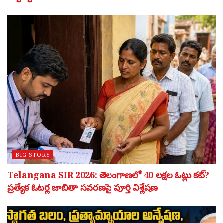
BIG STORY
Telangana SIR 2026: తెలంగాణలో 40 లక్షల ఓట్లు కట్?
ప్రత్యేక ఓటర్ల జాబితా సవరణపై పూర్తి విశ్లేషణ