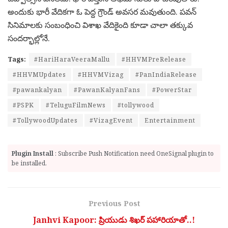
అందుకు భారీ వేదిక‌గా ఓ పెద్ద గ్రౌండ్ అవ‌స‌ర మ‌వుతుంది. ప‌వ‌న్
సినిమాల‌కు సంబంధించి విశాఖ వేదికైంది కూడా చాలా త‌క్కువ
సంద‌ర్భాల్లోనే.
Tags:
#HariHaraVeeraMallu
#HHVMPreRelease
#HHVMUpdates
#HHVMVizag
#PanIndiaRelease
#pawankalyan
#PawanKalyanFans
#PowerStar
#PSPK
#TeluguFilmNews
#tollywood
#TollywoodUpdates
#VizagEvent
Entertainment
Plugin Install
: Subscribe Push Notification need OneSignal plugin to
be installed.
Previous Post
Janhvi Kapoor: ప్రియుడు శిఖ‌ర్ ప‌హారియాతో..!