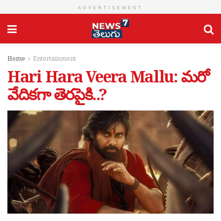
ADVERTISEMENT
Home
Entertainment
Hari Hara Veera Mallu: మ‌రో
వేదిక‌గా తెర‌పైకి..?