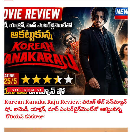
ENTERTAINMENT
Korean Kanaka Raju Review: వరుణ్ తేజ్ వన్‌మ్యాన్
షో.. కామెడీ, యాక్షన్, మాస్ ఎంటర్‌టైన్‌మెంట్‌తో ఆకట్టుకున్న
‘కొరియన్ కనకరాజు’