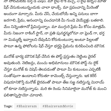
నా సోల్‌మేట్‌కు బ‌ర్త్ డే విషెస్. మా లైఫ్ లోకి వ‌చ్చి, నీ లైఫ్ జ‌ర్నీని మాతో
షేర్ చేసుకుంటున్నందుకు చాలా థాంక్స్. మా ప్రపంచాన్ని మీరెంతో
అందంగా మార్చారు. మీరు చేసే, చేయ‌బోయే అన్ని ప‌నులు బాగా
జ‌ర‌గాలి, ప్రేమ‌, ఆనందాన్ని పంచ‌డానికి మీ గుండె వెయ్యేళ్లు బ‌తకాలి.
మేం నిన్నెంతగానో ప్రేమిస్తున్నాం. మా ముగ్గురి ప్రేమ మీ కోసం మాత్ర‌మే.
మీరు నిజంగా రాకింగ్ స్టార్, నా ప్ర‌తి పున‌ర్జ‌న్మ‌లోనూ నా ఫ్రెండ్ గా, భ‌ర్త
గా మిమ్మ‌ల్నే ఇవ్వాల‌ని దేవుడిని కోరుకుంటున్నా అంటూ పిల్ల‌ల‌తో
పాటూ ఉన్న ఫోటోల‌ను షేర్ చేస్తూ భ‌ర్త‌పై ప్రేమ‌ను కురిపించింది మౌనిక‌.
మ‌నోజ్ భార్య మౌనిక షేర్ చేసిన ఈ పోస్ట్ ప్ర‌స్తుతం నెట్టింట వైర‌ల్
అవుతుంది. నెటిజ‌న్లు, మంచు అభిమానులు మౌనిక పోస్ట్ ను లైక్
చేస్తూ మ‌నోజ్ కు విషెస్ తెల‌ప‌డంతో పాటూ మీ కుటుంబం ఎప్ప‌టికీ
సంతోషంగా ఉండాల‌ని కోరుతూ కామెంట్స్ చేస్తున్నారు. ఇక కెరీర్
విష‌యానికొస్తే మ‌నోజ్ భైర‌వంతో పాటూ తేజ స‌జ్జ న‌టిస్తున్న మిరాయ్
లో కూడా న‌టిస్తున్నాడు. మ‌రి ఈ రెండు సినిమాలైనా మ‌నోజ్ కు మంచి
ఫ‌లితాన్నిస్తాయో చూడాలి.
Tags:
#Bhairavam
#BhairavamMovie