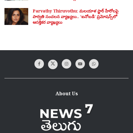
Parvathy Thiruvothu: మలయాళ స్టార్ హీరోలపై
పార్వతి సంచలన వ్యాఖ్యలు.. ‘ఐనోబడీ’ ప్రమోషన్స్‌లో
ఆసక్తికర వ్యాఖ్యలు
About Us