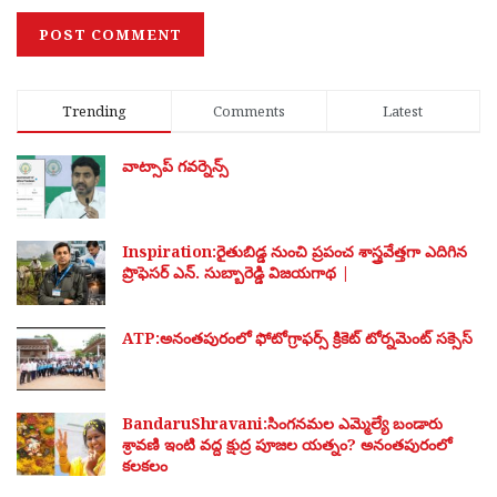
Trending
Comments
Latest
వాట్సాప్ గవర్నెన్స్
Inspiration:రైతుబిడ్డ నుంచి ప్రపంచ శాస్త్రవేత్తగా ఎదిగిన
ప్రొఫెసర్ ఎన్. సుబ్బారెడ్డి విజయగాథ |
ATP:అనంతపురంలో ఫోటోగ్రాఫర్స్ క్రికెట్ టోర్నమెంట్ సక్సెస్
BandaruShravani:సింగనమల ఎమ్మెల్యే బండారు
శ్రావణి ఇంటి వద్ద క్షుద్ర పూజల యత్నం? అనంతపురంలో
కలకలం