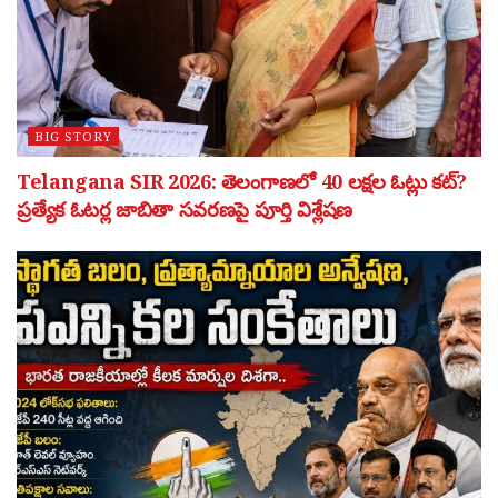
BIG STORY
Telangana SIR 2026: తెలంగాణలో 40 లక్షల ఓట్లు కట్?
ప్రత్యేక ఓటర్ల జాబితా సవరణపై పూర్తి విశ్లేషణ