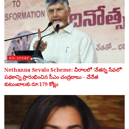
BIG STORY
Nethanna Sevalo Scheme: చీరాలలో ‘నేతన్న సేవలో’
పథకాన్ని ప్రారంభించిన సీఎం చంద్రబాబు – చేనేత
కుటుంబాలకు రూ.179 కోట్లు