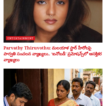
ENTERTAINMENT
Parvathy Thiruvothu: మలయాళ స్టార్ హీరోలపై
పార్వతి సంచలన వ్యాఖ్యలు.. ‘ఐనోబడీ’ ప్రమోషన్స్‌లో ఆసక్తికర
వ్యాఖ్యలు