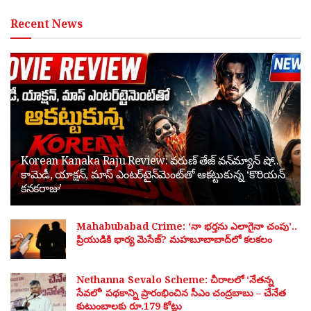
Recent News
Korean Kanaka Raju Review: వరుణ్ తేజ్ వన్‌మ్యాన్ షో..
కామెడీ, యాక్షన్, మాస్ ఎంటర్‌టైన్‌మెంట్‌తో ఆకట్టుకున్న ‘కొరియన్
కనకరాజు’
Mahabubabad Crime: ‘నా భర్తను ఎలాగైనా చంపు’..
ప్రియుడికి భార్య మెసేజ్? మహబూబాబాద్‌లో కలకలం
Nethanna Sevalo Scheme: చీరాలలో ‘నేతన్న
సేవలో’ పథకాన్ని ప్రారంభించిన సీఎం చంద్రబాబు – చేనేత
కుటుంబాలకు రూ.179 కోట్లు