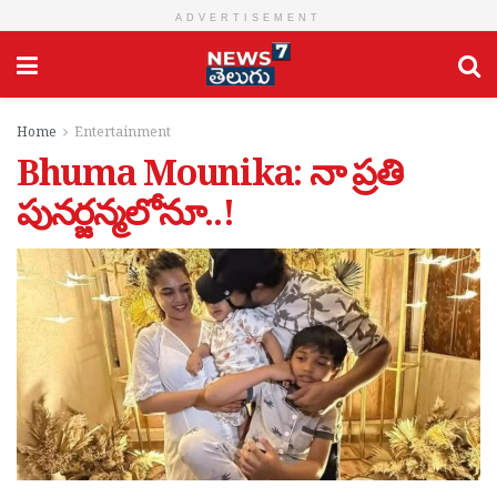
ADVERTISEMENT
Home
Entertainment
Bhuma Mounika: నా ప్ర‌తి
పున‌ర్జ‌న్మ‌లోనూ..!