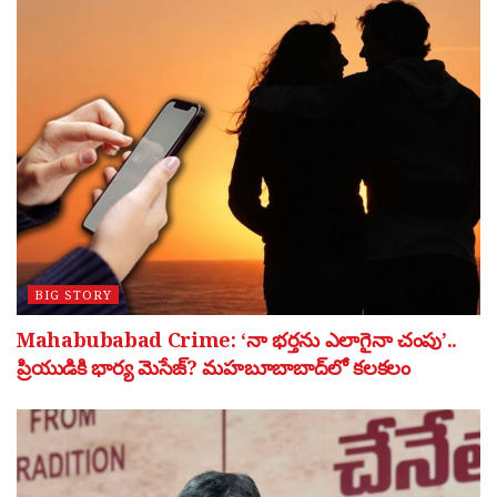
BIG STORY
Mahabubabad Crime: ‘నా భర్తను ఎలాగైనా చంపు’..
ప్రియుడికి భార్య మెసేజ్? మహబూబాబాద్‌లో కలకలం