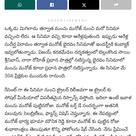
ADVERTISEMENT
ఒక్క‌డు మిగిలాడు త‌ర్వాత మంచు మ‌నోజ్ నుంచి మ‌రో సినిమా
వ‌చ్చింది లేదు. ఆ సినిమా వ‌చ్చి కూడా ఆరేళ్ల‌వుతుంది. ఇప్పుడు ఆరేళ్ల
సుదీర్ఘ విరామం త‌ర్వాత మ‌నోజ్ భైర‌వం సినిమాతో ఇండ‌స్ట్రీకి కంబ్యాక్
ఇవ్వ‌బోతున్నాడు. విజ‌య్ క‌న‌క‌మేడ‌ల ద‌ర్శ‌క‌త్వంలో బెల్లంకొండ సాయి
శ్రీనివాస్, నారా రోహిత్ ప్ర‌ధాన పాత్ర‌ల్లో న‌టిస్తున్న భైర‌వం సినిమాలో
మంచు మ‌నోజ్ కూడా ప్ర‌ధాన పాత్ర‌లో న‌టిస్తున్నాడు. ఈ సినిమా మే
30న ప్రేక్ష‌కుల ముందుకు రానుంది.
రీసెంట్ గా ఈ సినిమా నుంచి ట్రైల‌ర్ రిలీజ‌వ‌గా ఆ ట్రైల‌ర్ కు
సోష‌ల్ మీడియాలో విప‌రీత‌మైన రెస్పాన్స్ వ‌స్తోంది. ఇదిలా ఉంటే ఇవాళ
మంచు మనోజ్ పుట్టిన‌రోజు. మ‌నోజ్ బ‌ర్త్ డే సందర్భంగా అత‌నికి
ప‌లువురు సెల‌బ్రిటీలు, ఫ్యాన్స్ విషెస్ చెప్తున్నారు. ఈ నేప‌థ్యంలో
మనోజ్ భార్య భూమా మౌనిక రెడ్డి కూడా మ‌నోజ్ కు పుట్టిన రోజు
శుభాకాంక్ష‌లు తెలుపుతూ కొన్ని ఫోటోల‌ను షేర్ చేసింది. నేను ప్రేమించే