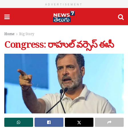
ADVERTISEMENT
Home
Big Story
Congress: రాహుల్ వర్సెస్ ఈసీ