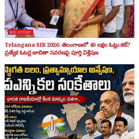
BIG STORY
Telangana SIR 2026: తెలంగాణలో 40 లక్షల ఓట్లు కట్?
ప్రత్యేక ఓటర్ల జాబితా సవరణపై పూర్తి విశ్లేషణ