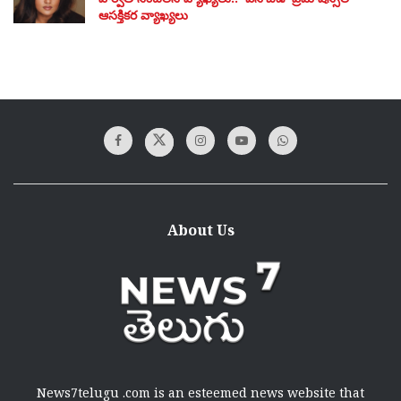
ఆసక్తికర వ్యాఖ్యలు
About Us
News7telugu .com is an esteemed news website that