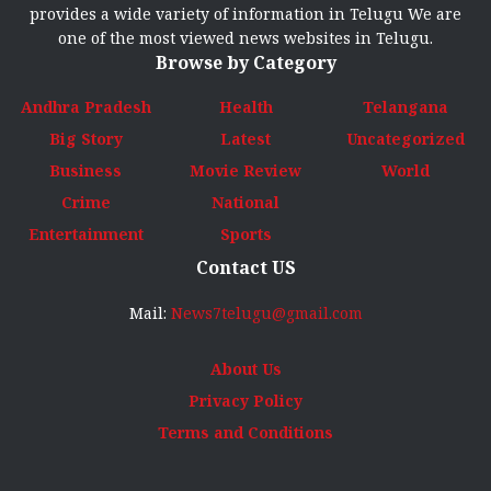
provides a wide variety of information in Telugu We are
one of the most viewed news websites in Telugu.
Browse by Category
Andhra Pradesh
Health
Telangana
Big Story
Latest
Uncategorized
Business
Movie Review
World
Crime
National
Entertainment
Sports
Contact US
Mail:
News7telugu@gmail.com
About Us
Privacy Policy
Terms and Conditions