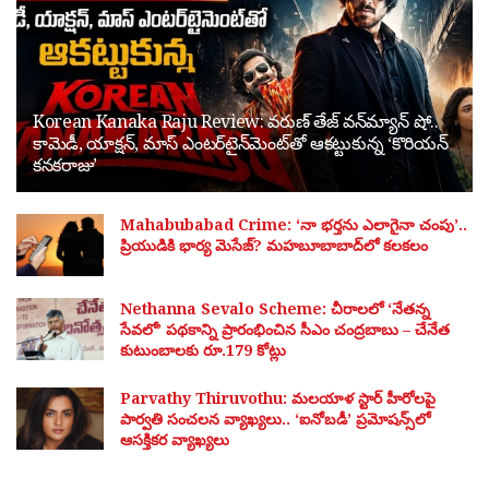
Korean Kanaka Raju Review: వరుణ్ తేజ్ వన్‌మ్యాన్ షో..
కామెడీ, యాక్షన్, మాస్ ఎంటర్‌టైన్‌మెంట్‌తో ఆకట్టుకున్న ‘కొరియన్
కనకరాజు’
Mahabubabad Crime: ‘నా భర్తను ఎలాగైనా చంపు’..
ప్రియుడికి భార్య మెసేజ్? మహబూబాబాద్‌లో కలకలం
Nethanna Sevalo Scheme: చీరాలలో ‘నేతన్న
సేవలో’ పథకాన్ని ప్రారంభించిన సీఎం చంద్రబాబు – చేనేత
కుటుంబాలకు రూ.179 కోట్లు
Parvathy Thiruvothu: మలయాళ స్టార్ హీరోలపై
పార్వతి సంచలన వ్యాఖ్యలు.. ‘ఐనోబడీ’ ప్రమోషన్స్‌లో
ఆసక్తికర వ్యాఖ్యలు