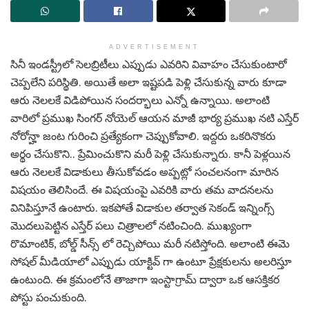
ADVERTISEMENT
సినీ ఇండస్ట్రీలో సెలబ్రిటీలు ఎప్పుడు ఎవరిని వివాహం చేసుకుంటారో
చెప్పలేని పరిస్థితి. అయితే అలా ఇష్టపడి పెళ్లి చేసుకున్న వారు కూడా
ఆరు నెలలకే విడిపోయిన సందర్భాలు ఎన్నో ఉన్నాయి. అలాంటి
వారిలో ప్రముఖ సింగర్ నోయెల్ ఆయన మాజీ భార్య ప్రముఖ నటి ఎస్తేర్
నోరోన్హా జంట గురించి ప్రత్యేకంగా చెప్పుకోవాలి. ఇద్దరు ఒకరినొకరు
అర్థం చేసుకొని.. ప్రేమించుకొని మరీ పెళ్లి చేసుకున్నారు. కానీ పెళ్లయిన
ఆరు నెలలకే విడాకులు తీసుకోవడం అప్పట్లో సంచలనంగా మారిన
విషయం తెలిసిందే. ఈ విషయంపై ఎవరికి వారు తమ వాదనలను
వినిపిస్తూనే ఉంటారు. ఇకపోతే విడాకుల తర్వాత సెకండ్ ఇన్నింగ్స్
మొదలుపెట్టిన ఎస్తేర్ పలు చిత్రాలలో నటించింది. ముఖ్యంగా
రొమాంటిక్, బోల్డ్ సీన్స్ లో రెచ్చిపోయి మరీ నటిస్తోంది. అలాంటి ఈమె
సోషల్ మీడియాలో ఎప్పుడు యాక్టివ్ గా ఉంటూ ప్రేక్షకులను అలరిస్తూ
ఉంటుంది. ఈ క్రమంలోనే తాజాగా ఇంస్టాగ్రామ్ ద్వారా ఒక ఆసక్తికర
పోస్టు పంచుకుంది.