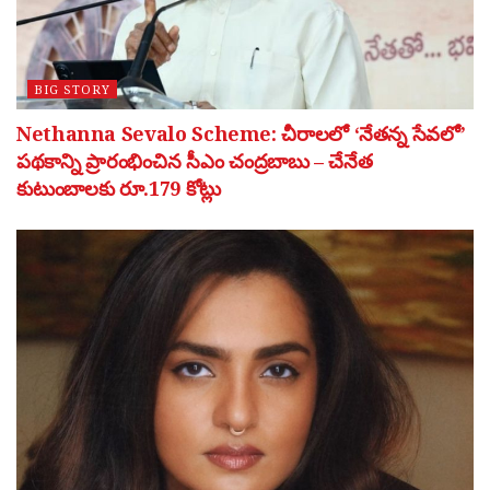
BIG STORY
Nethanna Sevalo Scheme: చీరాలలో ‘నేతన్న సేవలో’
పథకాన్ని ప్రారంభించిన సీఎం చంద్రబాబు – చేనేత
కుటుంబాలకు రూ.179 కోట్లు