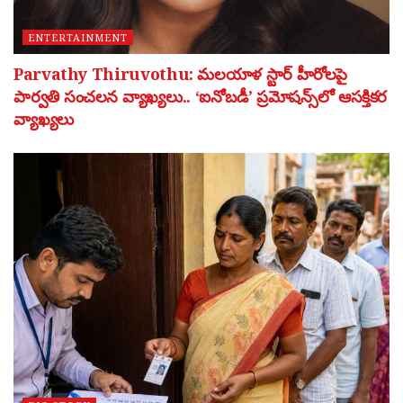
ENTERTAINMENT
Parvathy Thiruvothu: మలయాళ స్టార్ హీరోలపై
పార్వతి సంచలన వ్యాఖ్యలు.. ‘ఐనోబడీ’ ప్రమోషన్స్‌లో ఆసక్తికర
వ్యాఖ్యలు