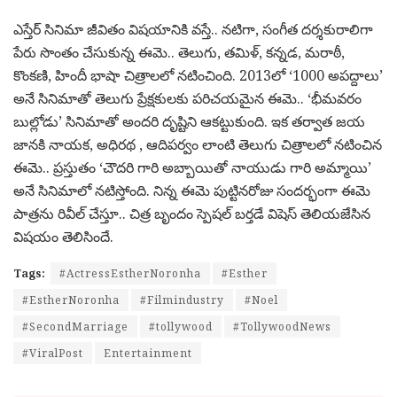
ఎస్తేర్ సినిమా జీవితం విషయానికి వస్తే.. నటిగా, సంగీత దర్శకురాలిగా
పేరు సొంతం చేసుకున్న ఈమె.. తెలుగు, తమిళ్, కన్నడ, మరాఠీ,
కొంకణి, హిందీ భాషా చిత్రాలలో నటించింది. 2013లో ‘1000 అపద్దాలు’
అనే సినిమాతో తెలుగు ప్రేక్షకులకు పరిచయమైన ఈమె.. ‘భీమవరం
బుల్లోడు’ సినిమాతో అందరి దృష్టిని ఆకట్టుకుంది. ఇక తర్వాత జయ
జానకి నాయక, అధిరథ , ఆదిపర్వం లాంటి తెలుగు చిత్రాలలో నటించిన
ఈమె.. ప్రస్తుతం ‘చౌదరి గారి అబ్బాయితో నాయుడు గారి అమ్మాయి’
అనే సినిమాలో నటిస్తోంది. నిన్న ఈమె పుట్టినరోజు సందర్భంగా ఈమె
పాత్రను రివీల్ చేస్తూ.. చిత్ర బృందం స్పెషల్ బర్తడే విషెస్ తెలియజేసిన
విషయం తెలిసిందే.
Tags:
#ActressEstherNoronha
#Esther
#EstherNoronha
#Filmindustry
#Noel
#SecondMarriage
#tollywood
#TollywoodNews
#ViralPost
Entertainment