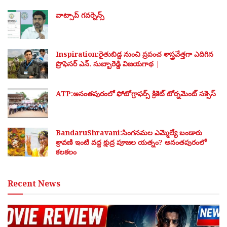
వాట్సాప్ గవర్నెన్స్
Inspiration:రైతుబిడ్డ నుంచి ప్రపంచ శాస్త్రవేత్తగా ఎదిగిన
ప్రొఫెసర్ ఎన్. సుబ్బారెడ్డి విజయగాథ |
ATP:అనంతపురంలో ఫోటోగ్రాఫర్స్ క్రికెట్ టోర్నమెంట్ సక్సెస్
BandaruShravani:సింగనమల ఎమ్మెల్యే బండారు
శ్రావణి ఇంటి వద్ద క్షుద్ర పూజల యత్నం? అనంతపురంలో
కలకలం
Recent News