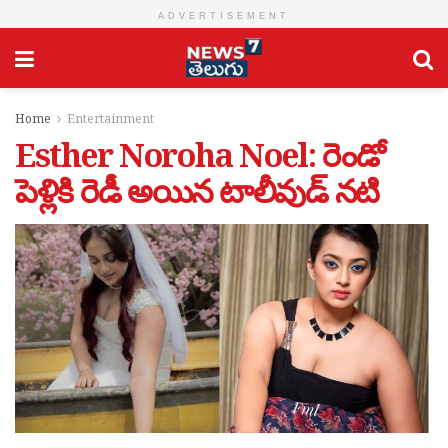
ADVERTISEMENT
Home
Entertainment
Esther Noroha Noel: రెండో
పెళ్లికి రెడీ అయిన టాలీవుడ్ నటి