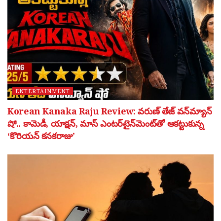
ENTERTAINMENT
Korean Kanaka Raju Review: వరుణ్ తేజ్ వన్‌మ్యాన్
షో.. కామెడీ, యాక్షన్, మాస్ ఎంటర్‌టైన్‌మెంట్‌తో ఆకట్టుకున్న
‘కొరియన్ కనకరాజు’