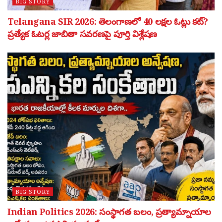
BIG STORY
Telangana SIR 2026: తెలంగాణలో 40 లక్షల ఓట్లు కట్?
ప్రత్యేక ఓటర్ల జాబితా సవరణపై పూర్తి విశ్లేషణ
BIG STORY
Indian Politics 2026: సంస్థాగత బలం, ప్రత్యామ్నాయాల