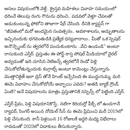
అసలు విషయంలోకి వెళ్తే.. క్రైస్తవ మహిళలు వివాహ సమయంలో
ధరించే తెలుపు రంగు గౌనును ధరించి.. పడవలో వెళ్తూ చేపలతో
ఆడుకుంటున్న ఫోటోని తాజాగా షేర్ చేసింది. దీనికి క్యాప్షన్ గా
“జీవితంలో మరో అందమైన సంవత్సరం.. అవకాశాలను, అద్భుతాలను
ఇచ్చినందుకు భగవంతుడికి ప్రత్యేక ధన్యవాదాలు.. మీతో ఒక స్పెషల్
అనౌన్స్మెంట్ ను త్వరలోనే పంచుకుంటాను ..వేచి ఉండండి” అంటూ
రాసుకుంది ఎస్తేర్. ప్రస్తుతం ఈ పోస్ట్ కాస్త సోషల్ మీడియాలో వైరల్
అవ్వడంతో ఇది చూసిన నెటిజన్స్ త్వరలోనే రెండో పెళ్లి
చేసుకోబోతున్నందుకు కంగ్రాట్స్ అంటూ కామెంట్లు చేస్తున్నారు.
మొత్తానికైతే ఇలా డ్రెస్ తోనే హింట్ ఇచ్చేసింది ఈ ముద్దుగుమ్మ. మరి
ఈమె వివాహం చేసుకోబోయే అబ్బాయి ఎవరు? అతడి బ్యాక్ గ్రౌండ్
ఏంటి? అనే విషయాలను మాత్రం ప్రస్తుతానికి సస్పెన్స్ లో పెట్టింది ఎస్తేర్.
ఎస్తేర్ ప్రేమ, పెళ్లి విషయానికొస్తే.. నటిగా కెరియర్లో పీక్స్ లో ఉండగానే
ర్యాపర్, సింగర్ అయిన నోయెల్ సీన్ ను ఈమె ప్రేమించి మరీ 2019లో
పెళ్లి చేసుకుంది. కానీ పెళ్లయిన 16 రోజులకే ఇద్దరి మధ్య విభేదాలు
రావడంతో 2020లో విడాకులు తీసుకున్నారు.