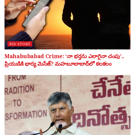
BIG STORY
Mahabubabad Crime: ‘నా భర్తను ఎలాగైనా చంపు’..
ప్రియుడికి భార్య మెసేజ్? మహబూబాబాద్‌లో కలకలం