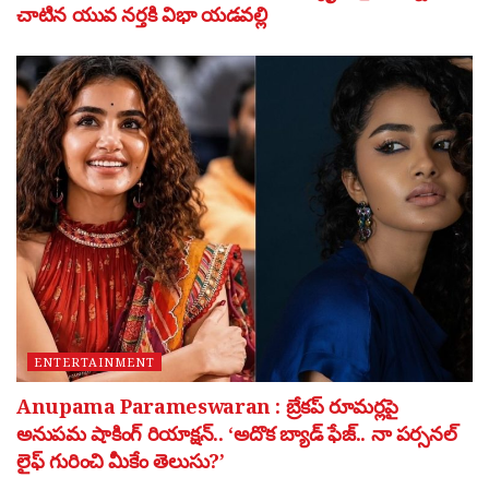
చాటిన యువ నర్తకి విభా యడవల్లి
ENTERTAINMENT
Anupama Parameswaran : బ్రేకప్ రూమర్లపై
అనుపమ షాకింగ్ రియాక్షన్.. ‘అదొక బ్యాడ్ ఫేజ్.. నా పర్సనల్
లైఫ్ గురించి మీకేం తెలుసు?’