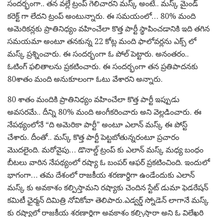
సందర్భంగా.. తన వల్లే ట్రంప్ గెలిచారని మస్క్ అంటే.. మస్క్ మైండ్
కరెక్ట్ గా లేదని ట్రంప్ అంటున్నారు. ఈ సమయంలో… 80% మంది
అమెరికన్లకు ప్రాతినిధ్యం వహించేలా కొత్త పార్టీ స్థాపించడానికి ఇది తగిన
సమయమా అంటూ తనకున్న 22 కోట్ల మంది ఫాలోవర్లను ఎక్స్ లో
మస్క్ ప్రశ్నించారు. ఈ సందర్భంగా ఓ పోల్ పెట్టారు. అనంతరం..
ఓటింగ్ ఫలితాలను ప్రకటించారు. ఈ సందర్భంగా తన ప్రతిపాదనకు
80శాతం మంది అనుకూలంగా ఓటు వేశారని అన్నారు.
80 శాతం మందికి ప్రాతినిధ్యం వహించేలా కొత్త పార్టీ ఇప్పుడు
అవసరమే.. దీన్ని 80% మంది అంగీకరించారు అని వెల్లడించారు. ఈ
నేపథ్యంలోనే “ది అమెరికా పార్టీ” అంటూ ఎలాన్ మస్క్ ఈ పోస్ట్
చేశారు. దీంతో.. మస్క్ కొత్త పార్టీ పెట్టబోతున్నరంటూ ప్రచారం
మొదలైంది. మరోవైపు… డొనాల్డ్ ట్రంప్ కు ఎలాన్ మస్క్ మధ్య బంధం
బీటలు వారిన నేపథ్యంలో రష్యా ఓ బంపర్ ఆఫర్ ప్రకటించింది. ఇందులో
భాగంగా… తమ దేశంలో రాజకీయ శరణార్థిగా ఉండేందుకు ఎలాన్
మస్క్ కు అవకాశం కల్పిస్తామని రష్యాకు చెందిన స్టేట్ డుమా ఫెడరేషన్
కమిటీ ఛైర్మన్ దిమిత్రి నోవికోవా తెలిపారు.ఎడ్వర్డ్ స్నోడెన్ లాగానే మస్క్
కు రష్యాలో రాజకీయ శరణార్థిగా అవకాశం కల్పిస్తారా అని ఓ విలేఖరి