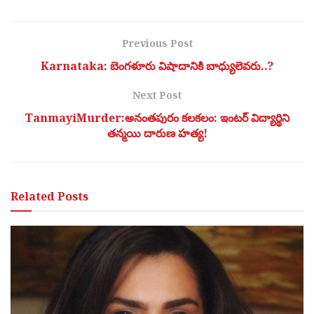
Previous Post
Karnataka: బెంగళూరు విషాదానికి బాధ్యులెవరు..?
Next Post
TanmayiMurder:అనంతపురం కలకలం: ఇంటర్ విద్యార్థిని
తన్మయి దారుణ హత్య!
Related
Posts