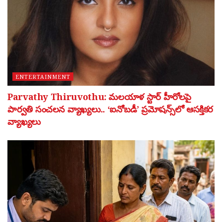
ENTERTAINMENT
Parvathy Thiruvothu: మలయాళ స్టార్ హీరోలపై
పార్వతి సంచలన వ్యాఖ్యలు.. ‘ఐనోబడీ’ ప్రమోషన్స్‌లో ఆసక్తికర
వ్యాఖ్యలు