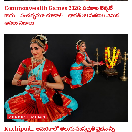
Commonwealth Games 2026: పతకాల లెక్కలే
కాదు… సందర్భమూ చూడాలి | భారత్ 39 పతకాల వెనుక
అసలు నిజాలు
ANDHRA PRADESH
Kuchipudi: అమెరికాలో తెలుగు సంస్కృతి వైభవాన్ని