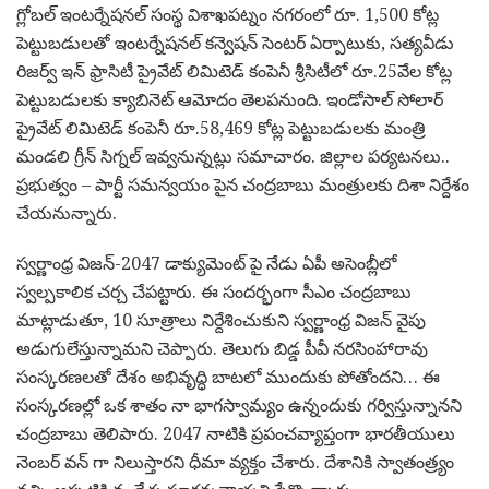
గ్లోబల్ ఇంటర్నేషనల్ సంస్థ విశాఖపట్నం నగరంలో రూ. 1,500 కోట్ల
పెట్టుబడులతో ఇంటర్నేషనల్ కన్వెషన్ సెంటర్ ఏర్పాటుకు, సత్యవీడు
రిజర్వ్ ఇన్ ఫ్రాసిటీ ప్రైవేట్ లిమిటెడ్ కంపెనీ శ్రీసిటీలో రూ.25వేల కోట్ల
పెట్టుబడులకు క్యాబినెట్ ఆమోదం తెలపనుంది. ఇండోసాల్ సోలార్
ప్రైవేట్ లిమిటెడ్ కంపెనీ రూ.58,469 కోట్ల పెట్టుబడులకు మంత్రి
మండలి గ్రీన్ సిగ్నల్ ఇవ్వనున్నట్లు సమాచారం. జిల్లాల పర్యటనలు..
ప్రభుత్వం – పార్టీ సమన్వయం పైన చంద్రబాబు మంత్రులకు దిశా నిర్దేశం
చేయనున్నారు.
స్వర్ణాంధ్ర విజన్-2047 డాక్యుమెంట్ పై నేడు ఏపీ అసెంబ్లీలో
స్వల్పకాలిక చర్చ చేపట్టారు. ఈ సందర్భంగా సీఎం చంద్రబాబు
మాట్లాడుతూ, 10 సూత్రాలు నిర్దేశించుకుని స్వర్ణాంధ్ర విజన్ వైపు
అడుగులేస్తున్నామని చెప్పారు. తెలుగు బిడ్డ పీవీ నరసింహారావు
సంస్కరణలతో దేశం అభివృద్ధి బాటలో ముందుకు పోతోందని… ఈ
సంస్కరణల్లో ఒక శాతం నా భాగస్వామ్యం ఉన్నందుకు గర్విస్తున్నానని
చంద్రబాబు తెలిపారు. 2047 నాటికి ప్రపంచవ్యాప్తంగా భారతీయులు
నెంబర్ వన్ గా నిలుస్తారని ధీమా వ్యక్తం చేశారు. దేశానికి స్వాతంత్ర్యం