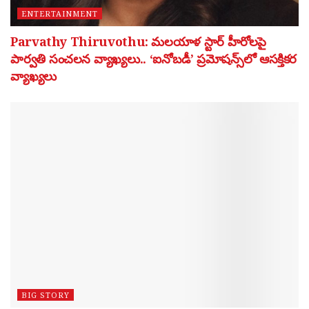
ENTERTAINMENT
Parvathy Thiruvothu: మలయాళ స్టార్ హీరోలపై
పార్వతి సంచలన వ్యాఖ్యలు.. ‘ఐనోబడీ’ ప్రమోషన్స్‌లో ఆసక్తికర
వ్యాఖ్యలు
BIG STORY