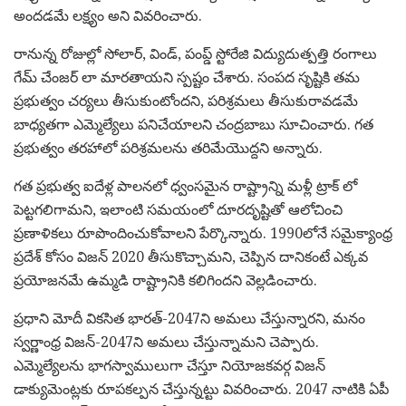
అందడమే లక్ష్యం అని వివరించారు.
రానున్న రోజుల్లో సోలార్, విండ్, పంప్డ్ స్టోరేజి విద్యుదుత్పత్తి రంగాలు
గేమ్ చేంజర్ లా మారతాయని స్పష్టం చేశారు. సంపద సృష్టికి తమ
ప్రభుత్వం చర్యలు తీసుకుంటోందని, పరిశ్రమలు తీసుకురావడమే
బాధ్యతగా ఎమ్మెల్యేలు పనిచేయాలని చంద్రబాబు సూచించారు. గత
ప్రభుత్వం తరహాలో పరిశ్రమలను తరిమేయొద్దని అన్నారు.
గత ప్రభుత్వ ఐదేళ్ల పాలనలో ధ్వంసమైన రాష్ట్రాన్ని మళ్లీ ట్రాక్ లో
పెట్టగలిగామని, ఇలాంటి సమయంలో దూరదృష్టితో ఆలోచించి
ప్రణాళికలు రూపొందించుకోవాలని పేర్కొన్నారు. 1990లోనే సమైక్యాంధ్ర
ప్రదేశ్ కోసం విజన్ 2020 తీసుకొచ్చామని, చెప్పిన దానికంటే ఎక్కవ
ప్రయోజనమే ఉమ్మడి రాష్ట్రానికి కలిగిందని వెల్లడించారు.
ప్రధాని మోదీ వికసిత భారత్-2047ని అమలు చేస్తున్నారని, మనం
స్వర్ణాంధ్ర విజన్-2047ని అమలు చేస్తున్నామని చెప్పారు.
ఎమ్మెల్యేలను భాగస్వాములుగా చేస్తూ నియోజకవర్గ విజన్
డాక్యుమెంట్లకు రూపకల్పన చేస్తున్నట్టు వివరించారు. 2047 నాటికి ఏపీ