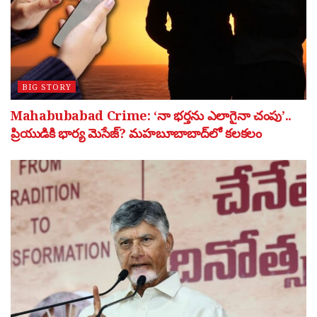
BIG STORY
Mahabubabad Crime: ‘నా భర్తను ఎలాగైనా చంపు’..
ప్రియుడికి భార్య మెసేజ్? మహబూబాబాద్‌లో కలకలం