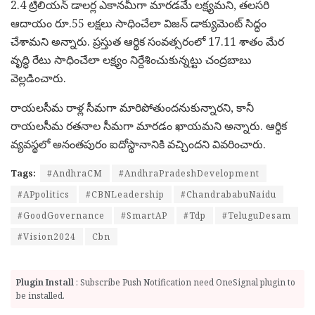
2.4 ట్రిలియన్ డాలర్ల ఎకానమీగా మారడమే లక్ష్యమని, తలసరి
ఆదాయం రూ.55 లక్షలు సాధించేలా విజన్ డాక్యుమెంట్ సిద్ధం
చేశామని అన్నారు. ప్రస్తుత ఆర్థిక సంవత్సరంలో 17.11 శాతం మేర
వృద్ధి రేటు సాధించేలా లక్ష్యం నిర్దేశించుకున్నట్టు చంద్రబాబు
వెల్లడించారు.
రాయలసీమ రాళ్ల సీమగా మారిపోతుందనుకున్నారని, కానీ
రాయలసీమ రతనాల సీమగా మారడం ఖాయమని అన్నారు. ఆర్థిక
వ్యవస్థలో అనంతపురం ఐదోస్థానానికి వచ్చిందని వివరించారు.
Tags:
#AndhraCM
#AndhraPradeshDevelopment
#APpolitics
#CBNLeadership
#ChandrababuNaidu
#GoodGovernance
#SmartAP
#Tdp
#TeluguDesam
#Vision2024
Cbn
Plugin Install
: Subscribe Push Notification need OneSignal plugin to
be installed.