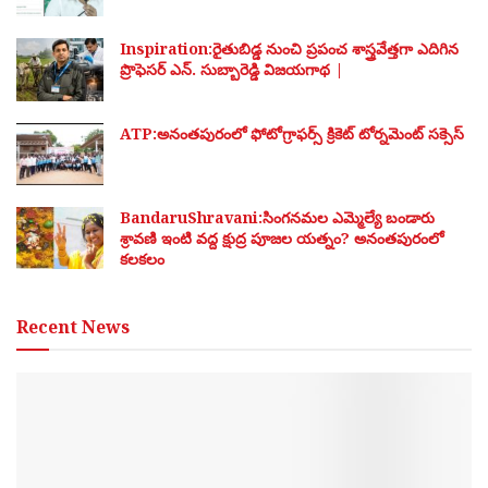
Inspiration:రైతుబిడ్డ నుంచి ప్రపంచ శాస్త్రవేత్తగా ఎదిగిన
ప్రొఫెసర్ ఎన్. సుబ్బారెడ్డి విజయగాథ |
ATP:అనంతపురంలో ఫోటోగ్రాఫర్స్ క్రికెట్ టోర్నమెంట్ సక్సెస్
BandaruShravani:సింగనమల ఎమ్మెల్యే బండారు
శ్రావణి ఇంటి వద్ద క్షుద్ర పూజల యత్నం? అనంతపురంలో
కలకలం
Recent News