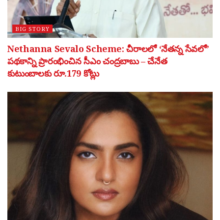
BIG STORY
Nethanna Sevalo Scheme: చీరాలలో ‘నేతన్న సేవలో’
పథకాన్ని ప్రారంభించిన సీఎం చంద్రబాబు – చేనేత
కుటుంబాలకు రూ.179 కోట్లు