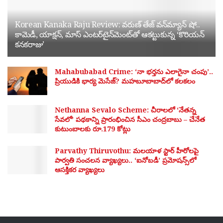
Korean Kanaka Raju Review: వరుణ్ తేజ్ వన్‌మ్యాన్ షో..
కామెడీ, యాక్షన్, మాస్ ఎంటర్‌టైన్‌మెంట్‌తో ఆకట్టుకున్న ‘కొరియన్
కనకరాజు’
Mahabubabad Crime: ‘నా భర్తను ఎలాగైనా చంపు’..
ప్రియుడికి భార్య మెసేజ్? మహబూబాబాద్‌లో కలకలం
Nethanna Sevalo Scheme: చీరాలలో ‘నేతన్న
సేవలో’ పథకాన్ని ప్రారంభించిన సీఎం చంద్రబాబు – చేనేత
కుటుంబాలకు రూ.179 కోట్లు
Parvathy Thiruvothu: మలయాళ స్టార్ హీరోలపై
పార్వతి సంచలన వ్యాఖ్యలు.. ‘ఐనోబడీ’ ప్రమోషన్స్‌లో
ఆసక్తికర వ్యాఖ్యలు