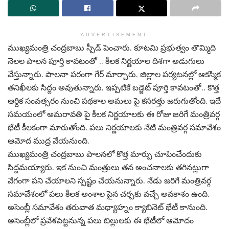
ADVERTISEMENT
ముఖ్యమంత్రి చంద్రబాబు స్పీడ్ పెంచారు. కూటమి ప్రభుత్వం తొమ్మిది
నెలల పాలన పూర్తి కావటంతో .. కీలక నిర్ణయాల దిశగా అడుగులు
వేస్తున్నారు. పాలనా పరంగా గేర్ మార్చారు. జిల్లాల పర్యటనల్లో ఆకస్మిక
తనిఖీలకు సిద్దం అవుతున్నారు. ఇప్పటికే బడ్జెట్ పూర్తి కావటంతో.. కొత్త
ఆర్దిక సంవత్సరం నుంచి పథకాల అమలు పై కసరత్తు జరుగుతోంది. ఇదే
సమయంలో అమరావతి పై కీలక నిర్ణయాలకు ఈ రోజు జరిగే మంత్రివర్గ
భేటీ కీలకంగా మారుతోంది. పలు నిర్ణయాలకు నేటి మంత్రివర్గ సమావేశం
ఆమోద ముద్ర వేయనుంది.
ముఖ్యమంత్రి చంద్రబాబు పాలనలో కొత్త మార్పు చూపించేందుకు
సిద్దమయ్యారు. ఇక నుంచి మంత్రులు తన అంచనాలకు తగినట్లుగా
వేగంగా పని చేయాలని స్పష్టం చేయనున్నారు. నేడు జరిగే మంత్రివర్గ
సమావేశంలో పలు కీలక అంశాల పైన చర్చకు వచ్చే అవకాశం ఉంది.
అసెంబ్లీ సమావేశం తరువాత మధ్యాహ్నం క్యాబినెట్ భేటీ కానుంది.
అసెంబ్లీలో ప్రవేశపెట్టనున్న పలు బిల్లులకు ఈ భేటీలో ఆమోదం