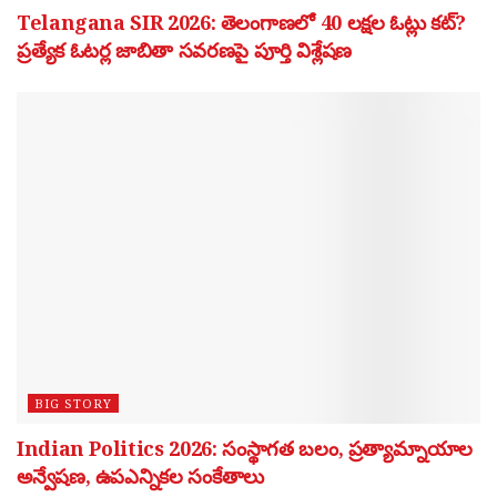
Telangana SIR 2026: తెలంగాణలో 40 లక్షల ఓట్లు కట్?
ప్రత్యేక ఓటర్ల జాబితా సవరణపై పూర్తి విశ్లేషణ
BIG STORY
Indian Politics 2026: సంస్థాగత బలం, ప్రత్యామ్నాయాల
అన్వేషణ, ఉపఎన్నికల సంకేతాలు