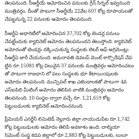
తెలపనుంది. సీఆర్డీయే ఆమోదించిన పనులకు గ్రీన్ సిగ్నల్ ఇవ్వనుంది
మంత్రివర్గం. దీంతో పాటుగా సీఆర్డీయే 22వేల 607 కోట్ల రూపాయలతో
చేపట్టనున్న 22 పనులకు ఆమోదం తెలపనుంది.
సీఆర్డీఏ అథారిటీలో ఆమోదించిన 37,702 కోట్ల టెండర్ల పనులు
చేపట్టేందుకు క్యాబినెట్ ఆమోదం తెలపనుందని తెలుస్తోంది. క్యాబినెట్
అమోదంతో టెండర్లు దక్కించుకున్న సంస్థలకు లెటర్ ఆఫ్ అగ్రిమెంట్లు
సీఆర్డీఏ జారీ చేయనుంది. అమరావతి డెవలప్ మెంట్ కార్పొరేషన్ చేప
ట్టిన రూ.15081 కోట్ల విలువైన 37 పనులకు మంత్రివర్గం ఆమోదించటం
తో పాటుగా రాజధాని లో పలు సంస్థలకు భూ కేటాయిoపులకు
అమోదం తెలపనుంది. మున్సిపల్ శాఖ ఎజెండాలకతో పాటుగా 4వ
ఎస్ఐపిబి మీటింగ్ అమోదం తెలిపిన వాటికి మంత్రివర్గం ఆమోదం
తెలపనుంది. 10 సంస్థల ద్వారా వచ్చే రూ. 1,21,659 కోట్ల
పెట్టుబడులకు క్యాబినెట్ ఆమోదించనుంది.
ప్రీమియర్ ఎనర్జీస్ లిమిటెడ్ నెల్లూరు జిల్లా నాయుడుపేట రూ.1,742
కోట్ల పెట్టుబడులకు ఆమోదం తెలిపే అవకాశం ఉంది. దాల్మియా
సిమెంట్ సంస్థ కడప జిల్లాలో రూ.2,883 కోట్ల పెట్టుబడులకు, లులూ