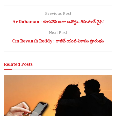
Previous Post
Ar Rahaman : దయచేసి ఆలా అనొద్దు..రెహమాన్ వైఫ్!
Next Post
Cm Revanth Reddy : రాజీవ్ యువ వికాసం ప్రారంభం
Related
Posts