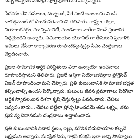
వచ్చి అప్పటికి వందేళ్లు పూర్తవుతాయని పేర్కొన్నారు.
పేదరికం లేని సమాజం, టెక్నాలజీ, పీ4 వంటి అంశాలను విజన్
డాక్యుమెంట్ లో పొందుపరిచామని తెలిపారు. రాష్ట్రం, జిల్లా,
నియోజకవర్గం, మున్సిపాలిటీ, మండలాల వారీగా విజన్ ప్రణాళిక
సిద్ధమైందని అన్నారు. సచివాలయం యూనిట్ గా తీసుకుని ప్రణాళిక
అమలు చేసేలా కార్యాచరణ రూపొందిస్తున్నట్టు సీఎం చంద్రబాబు
వెల్లడించారు.
ప్రజల సామాజిక ఆర్థిక పరిస్థితులు ఎలా ఉన్నాయో అంచనాలు
రూపొందిస్తామని తెలిపారు. ప్రజలే ఆస్తిగా నియోజకవర్గాల ప్రోగ్రెసివ్
విజన్ రూపొందించామని చెప్పారు. ప్రతి కుటుంబానికి సామాజిక భద్రత
కల్పించాల్సి ఉందని పేర్కొన్నారు. కుటుంబ జీవన ప్రమాణాలు పెరిగేలా
ఆర్థిక స్వావలంబన దిశగా కృషి చేస్తున్నట్టు వివరించారు. చేపలు
ఇవ్వడం కాదు… చేపలు పట్టేలా ప్రోత్సహించడమే తమ లక్ష్యం, తమ
ప్రభుత్వ విధానమని చంద్రబాబు ఉద్ఘాటించారు.
ప్రతి కుటుంబానికి నివాస స్థలం, ఇల్లు, మౌలిక సదుపాయాల కల్పనే
లక్ష్యమని అన్నారు. సురక్షిత నీరు, గ్యాస్ కనెక్షన్ ఇలా అన్ని సౌకర్యాలు