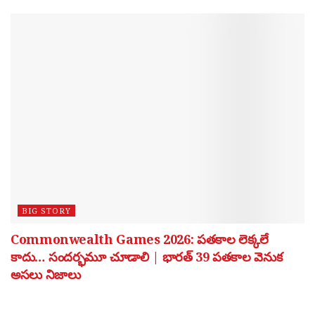
BIG STORY
Commonwealth Games 2026: పతకాల లెక్కలే
కాదు… సందర్భమూ చూడాలి | భారత్ 39 పతకాల వెనుక
అసలు నిజాలు