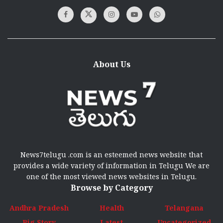
About Us
News7telugu .com is an esteemed news website that
provides a wide variety of information in Telugu We are
one of the most viewed news websites in Telugu.
Browse by Category
Andhra Pradesh
Health
Telangana
Big Story
Latest
Uncategorized