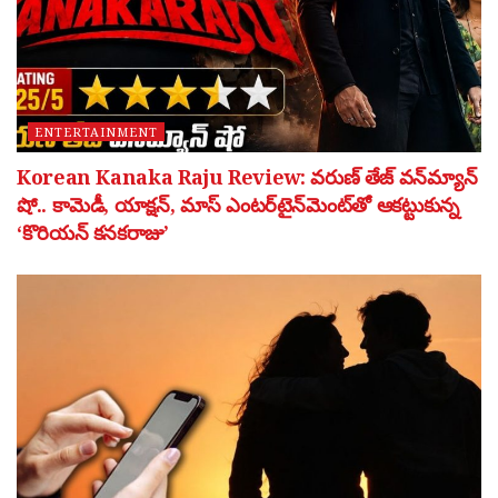
ENTERTAINMENT
Korean Kanaka Raju Review: వరుణ్ తేజ్ వన్‌మ్యాన్
షో.. కామెడీ, యాక్షన్, మాస్ ఎంటర్‌టైన్‌మెంట్‌తో ఆకట్టుకున్న
‘కొరియన్ కనకరాజు’