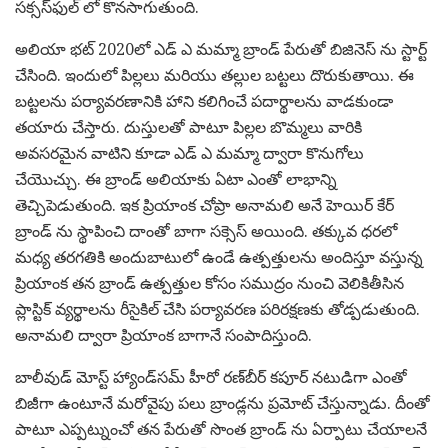
స‌క్స‌స్‌ఫుల్ లో కొన‌సాగుతుంది.
అలియా భ‌ట్ 2020లో ఎడ్ ఎ మ‌మ్మా బ్రాండ్ పేరుతో బిజినెస్ ను స్టార్ట్
చేసింది. ఇందులో పిల్లలు మ‌రియు త‌ల్లుల బ‌ట్టలు దొరుకుతాయి. ఈ
బ‌ట్ట‌ల‌ను ప‌ర్యావ‌ర‌ణానికి హాని క‌లిగించే ప‌దార్థాల‌ను వాడ‌కుండా
త‌యారు చేస్తారు. దుస్తుల‌తో పాటూ పిల్ల‌ల బొమ్మ‌లు వారికి
అవ‌స‌ర‌మైన వాటిని కూడా ఎడ్ ఎ మ‌మ్మా ద్వారా కొనుగోలు
చేయొచ్చు. ఈ బ్రాండ్ అలియాకు ఏటా ఎంతో లాభాన్ని
తెచ్చిపెడుతుంది. ఇక ప్రియాంక చోప్రా అనామ‌లి అనే హెయిర్ కేర్
బ్రాండ్ ను స్థాపించి దాంతో బాగా స‌క్సెస్ అయింది. త‌క్కువ ధ‌ర‌లో
మ‌ధ్య త‌ర‌గ‌తికి అందుబాటులో ఉండే ఉత్ప‌త్తుల‌ను అందిస్తూ వ‌స్తున్న
ప్రియాంక త‌న బ్రాండ్ ఉత్ప‌త్తుల కోసం స‌ముద్రం నుంచి వెలికితీసిన
ప్లాస్టిక్ వ్య‌ర్థాల‌ను రీసైకిల్ చేసి ప‌ర్యావ‌ర‌ణ ప‌రిర‌క్ష‌ణ‌కు తోడ్ప‌డుతుంది.
అనామ‌లి ద్వారా ప్రియాంక బాగానే సంపాదిస్తుంది.
బాలీవుడ్ మోస్ట్ హ్యాండ్‌స‌మ్ హీరో ర‌ణ్‌బీర్ క‌పూర్ న‌టుడిగా ఎంతో
బిజీగా ఉంటూనే మ‌రోవైపు ప‌లు బ్రాండ్ల‌ను ప్ర‌మోట్ చేస్తున్నాడు. దీంతో
పాటూ ఎప్ప‌ట్నుంచో త‌న పేరుతో సొంత బ్రాండ్ ను ఏర్పాటు చేయాల‌నే