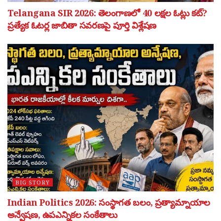
Telangana SIR 2026: తెలంగాణలో 40 లక్షల ఓట్లు కట్?
ప్రత్యేక ఓటర్ల జాబితా సవరణపై పూర్తి విశ్లేషణ
BIG STORY
Indian Politics 2026: సంస్థాగత బలం, ప్రత్యామ్నాయాల
అన్వేషణ, ఉపఎన్నికల సంకేతాలు