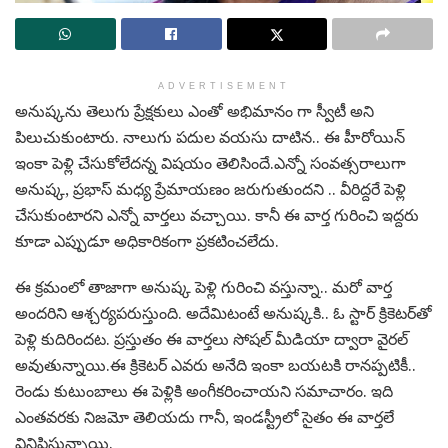
ADVERTISEMENT
అనుష్కను తెలుగు ప్రేక్షకులు ఎంతో అభిమానం గా స్వీటీ అని
పిలుచుకుంటారు. నాలుగు పదుల వయసు దాటిన.. ఈ హీరోయిన్
ఇంకా పెళ్లి చేసుకోలేదన్న విషయం తెలిసిందే.ఎన్నో సంవత్సరాలుగా
అనుష్క, ప్రభాస్ మధ్య ప్రేమాయణం జరుగుతుందని .. వీరిద్దరే పెళ్లి
చేసుకుంటారని ఎన్నో వార్తలు వచ్చాయి. కానీ ఈ వార్త గురించి ఇద్దరు
కూడా ఎప్పుడూ అధికారికంగా ప్రకటించలేదు.
ఈ క్రమంలో తాజాగా అనుష్క పెళ్లి గురించి వస్తున్నా.. మరో వార్త
అందరిని ఆశ్చర్యపరుస్తుంది. అదేమిటంటే అనుష్కకి.. ఓ స్టార్ క్రికెటర్‌తో
పెళ్లి కుదిరిందట. ప్రస్తుతం ఈ వార్తలు సోషల్ మీడియా ద్వారా వైరల్
అవుతున్నాయి.ఈ క్రికెటర్ ఎవరు అనేది ఇంకా బయటకి రానప్పటికీ..
రెండు కుటుంబాలు ఈ పెళ్లికి అంగీకరించాయని సమాచారం. ఇది
ఎంతవరకు నిజమో తెలియదు గానీ, ఇండస్ట్రీలో సైతం ఈ వార్తలే
వినిపిస్తున్నాయి.