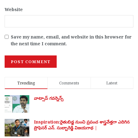
Website
Save my name, email, and website in this browser for
the next time I comment.
Trending
Comments
Latest
వాట్సాప్ గవర్నెన్స్
Inspiration:రైతుబిడ్డ నుంచి ప్రపంచ శాస్త్రవేత్తగా ఎదిగిన
ప్రొఫెసర్ ఎన్. సుబ్బారెడ్డి విజయగాథ |